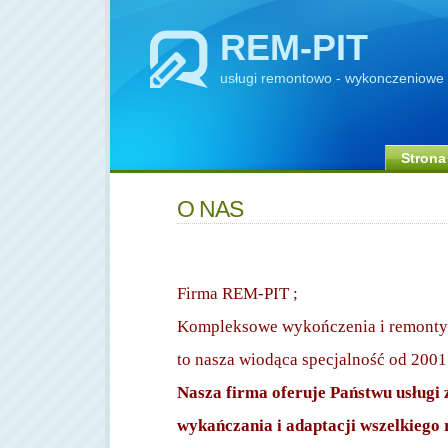
REM-PIT
usługi remontowo - wykonczeniowe -
Strona
O NAS
GRUDNIA
Firma REM-PIT ;
Kompleksowe
wykończenia i remonty
to nasza wiodąca specjalność od 2001
Nasza firma oferuje Państwu usługi
wykańczania i adaptacji wszelkiego