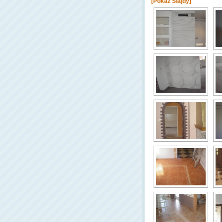
[Pokaż Slajdy]