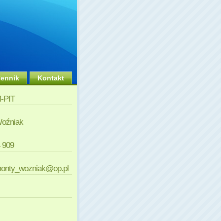
ennik
Kontakt
-PIT
Woźniak
4 909
monty_wozniak@op.pl