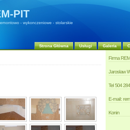
M-PIT
 remontowo - wykonczeniowe - stolarskie
Strona Główna
Usługi
Galeria
C
Firma REM
Jarosław 
Tel 504 28
E-mail: re
Konin