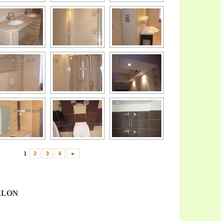
1
2
3
4
►
ALON